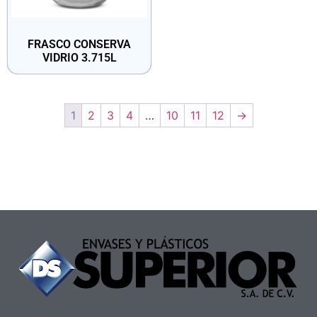
FRASCO CONSERVA
VIDRIO 3.715L
1
2
3
4
…
10
11
12
→