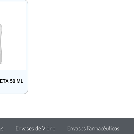
ETA 50 ML
os
Envases de Vidrio
Envases Farmacéuticos