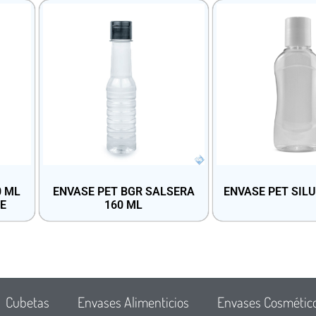
0 ML
ENVASE PET BGR SALSERA
ENVASE PET SILU
E
160 ML
Cubetas
Envases Alimenticios
Envases Cosmétic