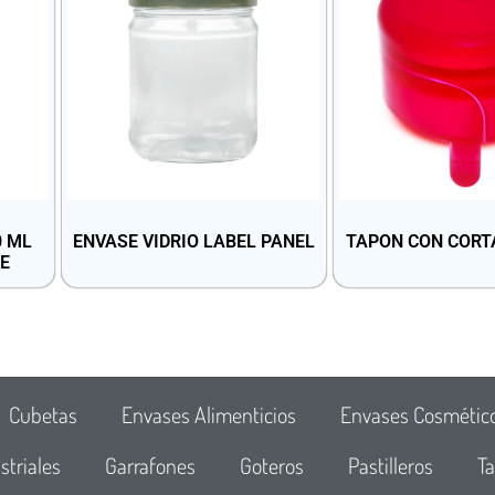
0 ML
ENVASE VIDRIO LABEL PANEL
TAPON CON CORT
E
Cubetas
Envases Alimenticios
Envases Cosmétic
striales
Garrafones
Goteros
Pastilleros
Ta