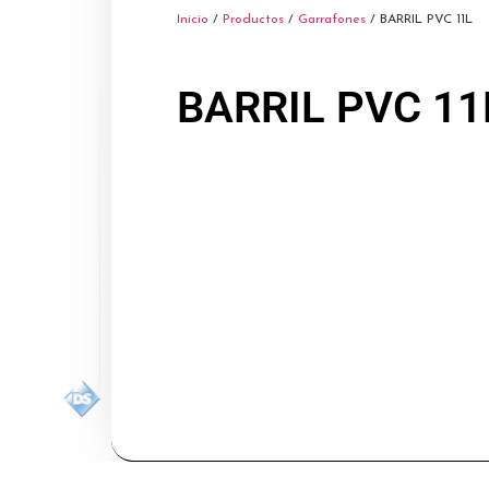
Inicio
/
Productos
/
Garrafones
/ BARRIL PVC 11L
BARRIL PVC 11