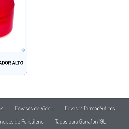
ADOR ALTO
os
Envases de Vidrio
Envases Farmacéuticos
nques de Polietileno
Tapas para Garrafón 19L