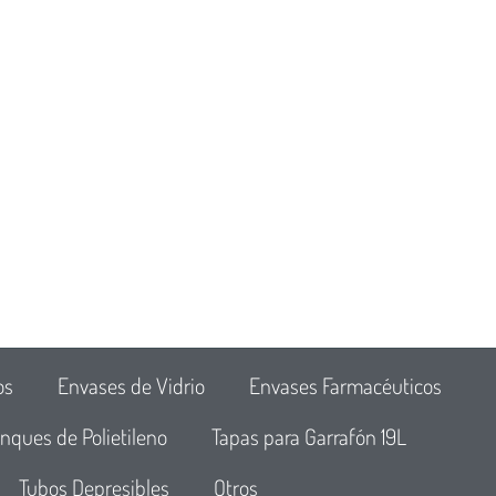
os
Envases de Vidrio
Envases Farmacéuticos
nques de Polietileno
Tapas para Garrafón 19L
Tubos Depresibles
Otros