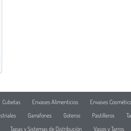
Cubetas
Envases Alimenticios
Envases Cosmétic
striales
Garrafones
Goteros
Pastilleros
Ta
Tapas y Sistemas de Distribución
Vasos y Tarros